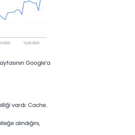
 sayfasının Google’a
liği vardı: Cache.
leğe alındığını,