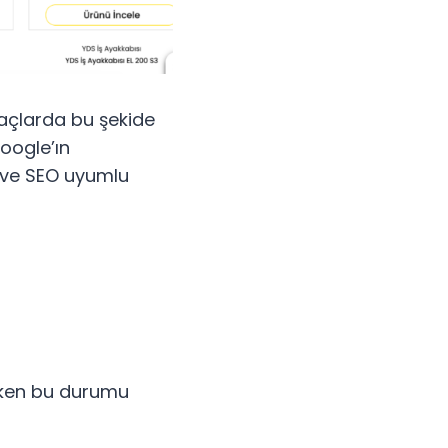
raçlarda bu şekide
oogle’ın
ı ve SEO uyumlu
irken bu durumu