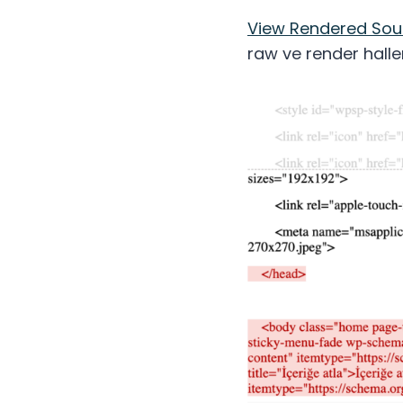
View Rendered Sou
raw ve render halleri