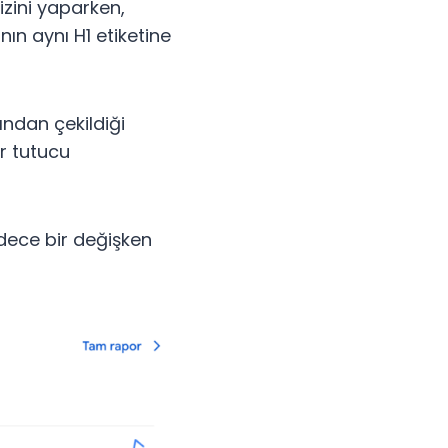
izini yaparken,
n aynı H1 etiketine
ından çekildiği
er tutucu
dece bir değişken