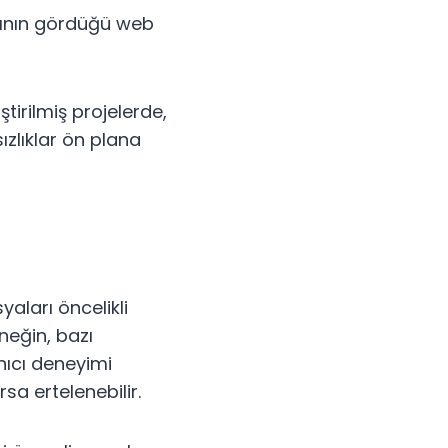
ıcının gördüğü web
tirilmiş projelerde,
ızlıklar ön plana
aları öncelikli
rneğin, bazı
nıcı deneyimi
sa ertelenebilir.