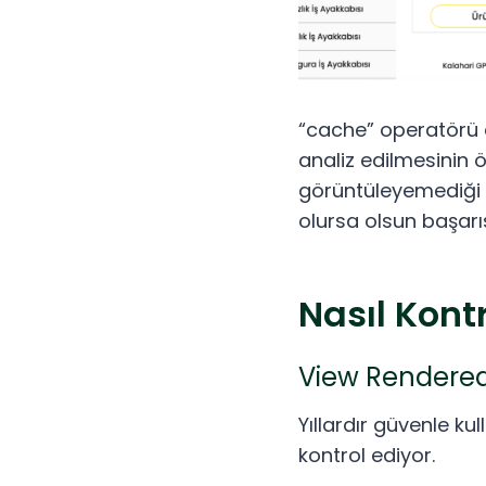
“cache” operatörü a
analiz edilmesinin 
görüntüleyemediği b
olursa olsun başarı
Nasıl Kontr
View Rendere
Yıllardır güvenle k
kontrol ediyor.