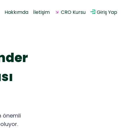
Hakkımda
İletişim
CRO Kursu
Giriş Yap
nder
sı
n önemli
oluyor.