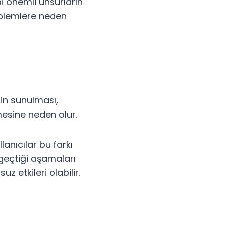
bi önemli unsurların
blemlere neden
nin sunulması,
mesine neden olur.
lanıcılar bu farkı
geçtiği aşamaları
z etkileri olabilir.