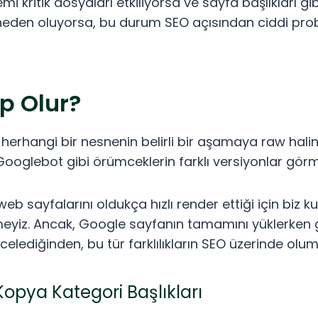
mi kritik dosyaları etkiliyorsa ve sayfa başlıkları gi
eden oluyorsa, bu durum SEO açısından ciddi pro
p Olur?
herhangi bir nesnenin belirli bir aşamaya raw hali
e Googlebot gibi örümceklerin farklı versiyonlar gör
b sayfalarını oldukça hızlı render ettiği için biz kul
meyiz. Ancak, Google sayfanın tamamını yüklerken 
ncelediğinden, bu tür farklılıkların SEO üzerinde olumsu
opya Kategori Başlıkları