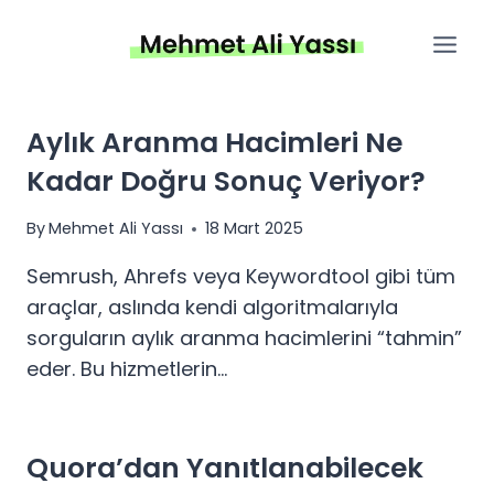
Skip
to
content
Aylık Aranma Hacimleri Ne
Kadar Doğru Sonuç Veriyor?
By
Mehmet Ali Yassı
18 Mart 2025
Semrush, Ahrefs veya Keywordtool gibi tüm
araçlar, aslında kendi algoritmalarıyla
sorguların aylık aranma hacimlerini “tahmin”
eder. Bu hizmetlerin…
Quora’dan Yanıtlanabilecek